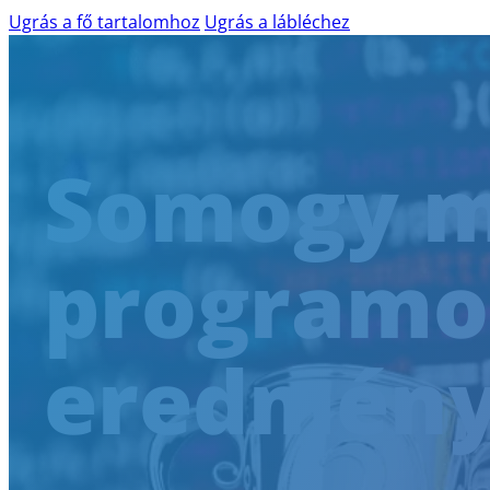
Ugrás a fő tartalomhoz
Ugrás a lábléchez
TERMÉKEK ÉS SZOLGÁLTATÁSOK
Somogy m
AILINA – MESTERSÉGES INTELLIGENCIA
IBM WATSONX
AI READINESS ASSESSMENT
programo
WEB-AKADÁLYMENTESSÉG
WCAG AUDIT
SKÁLÁZHATÓ DIGITÁLIS AKADÁLYME
eredmény
AKADÁLYMENTESÍTÉSI KONZULTÁCIÓ
SZAKÉRTŐI DIGITÁLIS AKADÁLYMENTE
SHIFT-LEFT AZ AKADÁLYMENTESSÉGB
AGILIS SZOFTVERFEJLESZTÉS
SZOFTVERÁTVÉTEL ÉS TÁRSFEJLESZTÉS