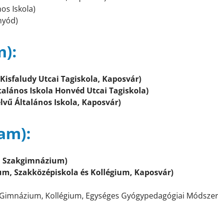
os Iskola)
nyód)
m):
 Kisfaludy Utcai Tagiskola, Kaposvár)
talános Iskola Honvéd Utcai Tagiskola)
elvű Általános Iskola, Kaposvár)
yam):
i Szakgimnázium)
um, Szakközépiskola és Kollégium, Kaposvár)
, Gimnázium, Kollégium, Egységes Gyógypedagógiai Módszer