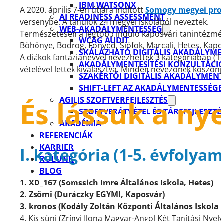
IBM WATSONX
A 2020. április 7-én útjára indított
Somogy megyei pro
AI READINESS ASSESSMENT
versenybe. A tanulók 24 megyei iskolából neveztek.
WEB-AKADÁLYMENTESSÉG
Természetesen a legtöbb induló kaposvári tanintézmény
WCAG AUDIT
Böhönye, Bodrog, Fonyód, Siófok, Marcali, Hetes, K
SKÁLÁZHATÓ DIGITÁLIS AKADÁLYM
A diákok fantázianévvel nevezhettek 3 kategóriában (1-5
AKADÁLYMENTESÍTÉSI KONZULTÁCI
vételével lettek kiválasztva. Minden nevezőnek köszön
SZAKÉRTŐI DIGITÁLIS AKADÁLYMENT
SHIFT-LEFT AZ AKADÁLYMENTESSÉG
AGILIS SZOFTVERFEJLESZTÉS
És lássuk a ny
SZOFTVERÁTVÉTEL ÉS TÁRSFEJLESZTÉ
AKADÉMIA
REFERENCIÁK
KARRIER
I. kategória (1-5. évfolyam
RÓLUNK
BLOG
1. XD_167 (Somssich Imre Általános Iskola, Hetes)
2. Zsömi (Duráczky EGYMI, Kaposvár)
3. kronos (Kodály Zoltán Központi Általános Iskola
4. Kis süni (Zrínyi Ilona Magyar-Angol Két Tanítási Nye