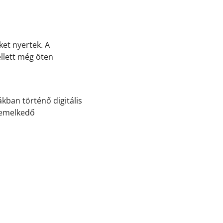
ket nyertek. A
llett még öten
kban történő digitális
iemelkedő