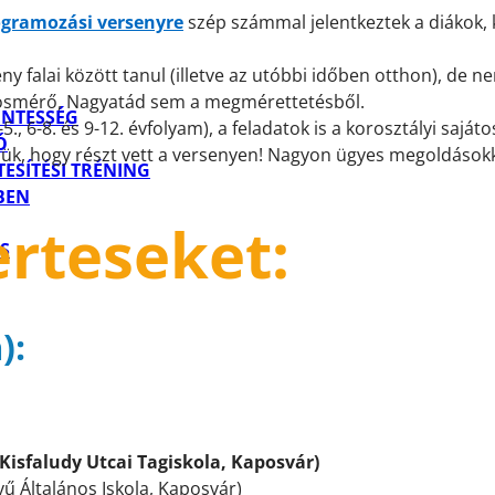
gramozási versenyre
szép számmal jelentkeztek a diákok, k
 falai között tanul (illetve az utóbbi időben otthon), de n
aposmérő, Nagyatád sem a megmérettetésből.
ENTESSÉG
., 6-8. és 9-12. évfolyam), a feladatok is a korosztályi sajá
Ó
jük, hogy részt vett a versenyen! Nagyon ügyes megoldásokk
ESÍTÉSI TRÉNING
BEN
erteseket:
S
):
 Kisfaludy Utcai Tagiskola, Kaposvár)
lvű Általános Iskola, Kaposvár)