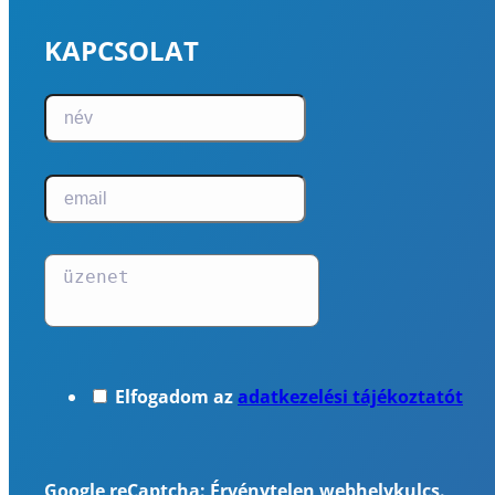
KAPCSOLAT
Elfogadom az
adatkezelési tájékoztatót
Google reCaptcha: Érvénytelen webhelykulcs.