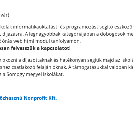
vár)
 iskolák informatikaoktatást- és programozást segítő eszközö
lt díjazásra. A legnagyobbak kategóriájában a dobogósok me
 32 órás web html modul tanfolyamon.
san felvesszük a kapcsolatot
!
kozni a díjazottaknak és hatékonyan segítik majd az iskolá
hez csatlakozó felajánlóknak. A támogatásukkal valóban k
s a Somogy megyei iskolákat.
Közhasznú Nonprofit Kft.