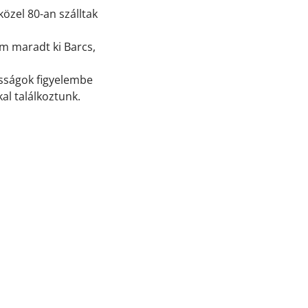
özel 80-an szálltak
em maradt ki Barcs,
tosságok figyelembe
al találkoztunk.