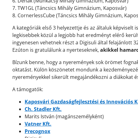
6. Denak (Munkácsy Mihály Gimnázium, Kaposvár)
7. TW1GL (Táncsics Mihály Gimnázium, Kaposvár)
8. CornerlessCube (Táncsics Mihály Gimnázium, Kapos
A kategóriák első 3 helyezettje és az általuk képviselt
legkisebbek közül a legjobb hat eredményt elérő kerü
ingyenesen vehetnek részt a Digisuli által felajánlott
Ezúton is gratulálunk a nyerteseknek,
akikkel hamaro
Bízunk benne, hogy a nyeremények sok örömet fognak o
oktatást. Külön köszönetet mondunk a kezdeményezés
nyereményekkel sikerült megajándékozni a diákokat é
A támogatók:
Kaposvári Gazdaságfejlesztési és Innovációs 
Ch. Stadler Kft.
Marits István (magánszemélyként)
Vatner Kft.
Precognox