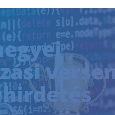
egyei
zási verse
NTESSÉG
hirdetés
SÍTÉSI TRÉNING
EN