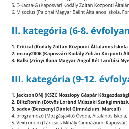
5. E-Kacsa-G (Kaposvári Kodály Zoltán Központi Általán
6. Misocius (Palonai Magyar Bálint Általános Iskola, Fo
II. kategória (6-8. évfolya
1. Critical (Kodály Zoltán Központi Általános Iskola
2. mcray2006 (Kaposvári Kodály Zoltán Központi Ál
3. Balki (Zrínyi Ilona Magyar-Angol Két Tanítási Ny
III. kategória (9-12. évfol
1. JacksonONJ (KSZC Noszlopy Gáspár Közgazdaság
2. BlitzRonin (Eötvös Loránd Műszaki Szakgimnázi
3. sadov (Berzsenyi Dániel Gimnázium, Marcali)
4. programozó (Mozgásjavító Óvoda, Általános Iskola
5. Vextronum (Táncsics Mihály Gimnázium, Kaposvár)