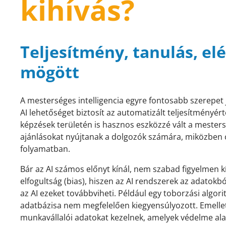
kihívás?
Teljesítmény, tanulás, el
mögött
A mesterséges intelligencia egyre fontosabb szerepet 
AI lehetőséget biztosít az automatizált teljesítményér
képzések területén is hasznos eszközzé vált a mestersé
ajánlásokat nyújtanak a dolgozók számára, miközben c
folyamatban.
Bár az AI számos előnyt kínál, nem szabad figyelmen k
elfogultság (bias), hiszen az AI rendszerek az adatokbó
az AI ezeket továbbviheti. Például egy toborzási algo
adatbázisa nem megfelelően kiegyensúlyozott. Emelle
munkavállalói adatokat kezelnek, amelyek védelme al