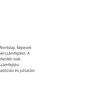
a Workday, képesek
bérszámfejtést. A
lenléti ívek
számfejtési
adózási és juttatási