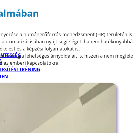
dalmában
érnyerése
a humánerőforrás-menedzsment (HR) területén is j
k automatizálásában nyújt segítséget, hanem hatékonyabbá t
kelést és a képzési folyamatokat is.
ENTESSÉG
chnológia lehetséges árnyoldalait is, hiszen a nem megfelel
Ó
és az emberi kapcsolatokra.
ESÍTÉSI TRÉNING
BEN
S