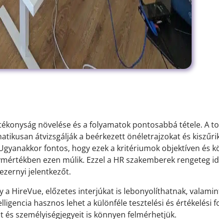
atékonyság növelése és a folyamatok pontosabbá tétele. A t
tikusan átvizsgálják a beérkezett önéletrajzokat és kiszűr
Ugyanakkor fontos, hogy ezek a kritériumok objektíven és k
mértékben ezen múlik. Ezzel a HR szakemberek rengeteg id
ezernyi jelentkezőt.
y a HireVue, előzetes interjúkat is lebonyolíthatnak, valami
ligencia hasznos lehet a különféle tesztelési és értékelési 
eit és személyiségjegyeit is könnyen felmérhetjük.