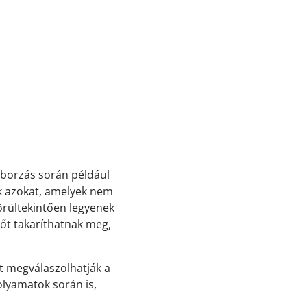
oborzás során például
ik azokat, amelyek nem
örültekintően legyenek
őt takaríthatnak meg,
nt megválaszolhatják a
folyamatok során is,