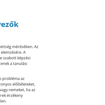
yezők
edettség mérésében. Az
t elemzésére. A
re szabott képzési
tenek a tanulási
bb probléma az
zonyos előítéleteket,
 vagy nemeket, ha az
erek érzékeny
ően.