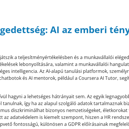
égedettség: AI az emberi tén
játszik a teljesítményértékelésben és a munkavállalói elég
tékelések lebonyolítására, valamint a munkavállalói hangula
ges intelligencia. Az AI-alapú tanulási platformok, személy
hatbotok és AI mentorok, például a Coursera AI Tutor, segí
ívül hagyni a lehetséges hátrányait sem. Az egyik legnagyo
l tanulnak, így ha az alapul szolgáló adatok tartalmaznak bi
ritmus diszkriminálhat bizonyos nemzetiségeket, életkorokat
tt az adatvédelem is kiemelt szempont, hiszen a HR rendsz
apvető fontosságú, különösen a GDPR előírásainak megfelel