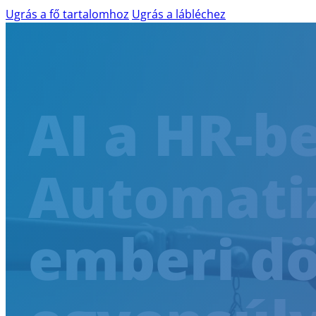
Ugrás a fő tartalomhoz
Ugrás a lábléchez
TERMÉKEK ÉS SZOLGÁLTATÁSOK
AI a HR-b
AILINA – MESTERSÉGES INTELLIGENCIA
IBM WATSONX
AI READINESS ASSESSMENT
Automatiz
WEB-AKADÁLYMENTESSÉG
WCAG AUDIT
SKÁLÁZHATÓ DIGITÁLIS AKADÁLYME
emberi dö
AKADÁLYMENTESÍTÉSI KONZULTÁCIÓ
SZAKÉRTŐI DIGITÁLIS AKADÁLYMENTE
SHIFT-LEFT AZ AKADÁLYMENTESSÉGB
AGILIS SZOFTVERFEJLESZTÉS
SZOFTVERÁTVÉTEL ÉS TÁRSFEJLESZTÉS