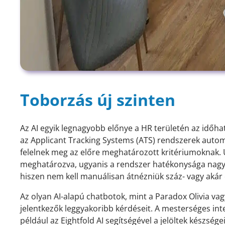
Toborzás új szinten
Az AI egyik legnagyobb előnye a HR területén az időh
az Applicant Tracking Systems (ATS) rendszerek automa
felelnek meg az előre meghatározott kritériumoknak. 
meghatározva, ugyanis a rendszer hatékonysága nagy
hiszen nem kell manuálisan átnézniük száz- vagy akár 
Az olyan AI-alapú chatbotok, mint a Paradox Olivia vag
jelentkezők leggyakoribb kérdéseit. A mesterséges intel
például az Eightfold AI segítségével a jelöltek készség