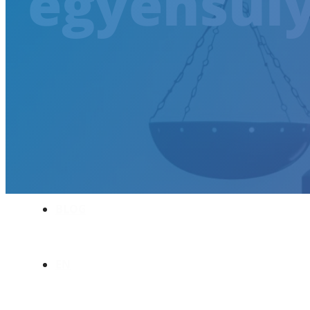
egyensúl
AKADÉMIA
REFERENCIÁK
KARRIER
RÓLUNK
BLOG
EN