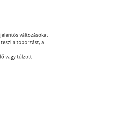
elentős változásokat
eszi a toborzást, a
ő vagy túlzott