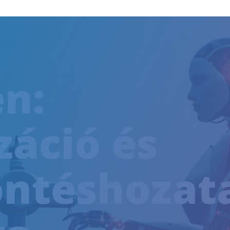
en:
áció és
NTESSÉG
ntéshozat
SÍTÉSI TRÉNING
EN