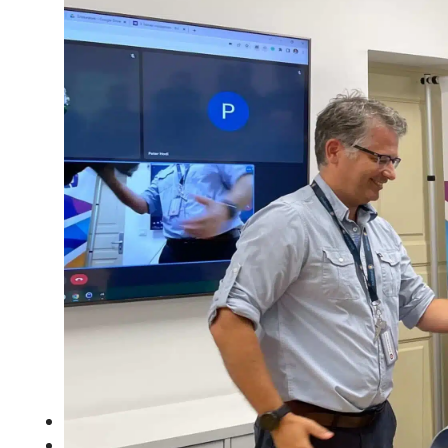
AILINA – MESTERSÉGES INTELLIGENCIA
IBM WATSONX
AI READINESS ASSESSMENT
WEB-AKADÁLYMENTESSÉG
WCAG AUDIT
SKÁLÁZHATÓ DIGITÁLIS AKADÁLYMEN
AKADÁLYMENTESÍTÉSI KONZULTÁCIÓ
SZAKÉRTŐI DIGITÁLIS AKADÁLYMENTE
SHIFT-LEFT AZ AKADÁLYMENTESSÉGB
AGILIS SZOFTVERFEJLESZTÉS
SZOFTVERÁTVÉTEL ÉS TÁRSFEJLESZTÉS
AKADÉMIA
REFERENCIÁK
KARRIER