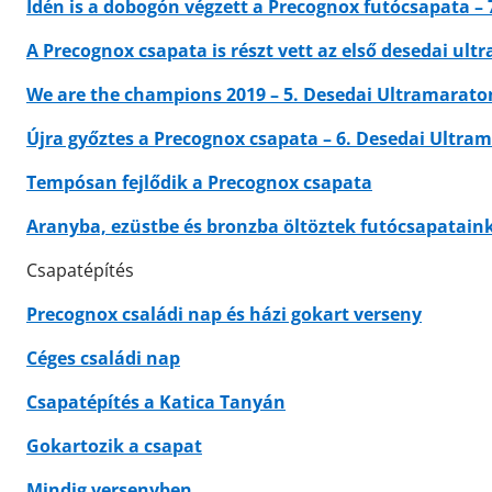
Idén is a dobogón végzett a Precognox futócsapata –
A Precognox csapata is részt vett az első desedai ul
We are the champions 2019 – 5. Desedai Ultramaraton
Újra győztes a Precognox csapata – 6. Desedai Ultram
Tempósan fejlődik a Precognox csapata
Aranyba, ezüstbe és bronzba öltöztek futócsapatain
Csapatépítés
Precognox családi nap és házi gokart verseny
Céges családi nap
Csapatépítés a Katica Tanyán
Gokartozik a csapat
Mindig versenyben