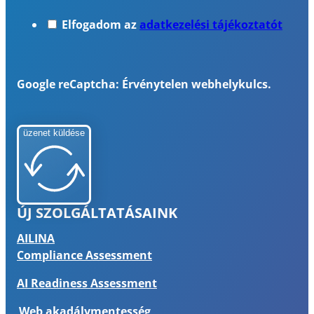
Elfogadom az
adatkezelési tájékoztatót
Google reCaptcha: Érvénytelen webhelykulcs.
üzenet küldése
ÚJ SZOLGÁLTATÁSAINK
AILINA
Compliance Assessment
AI Readiness Assessment
Web akadálymentesség