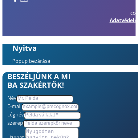
cop
Adatvédelm
Nyitva
Popup bezárása
BESZÉLJÜNK A MI
BA SZAKÉRTŐK!
Név
E-mail
cégnév
szerep
Üzenet