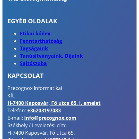
EGYÉB OLDALAK
Etikai kódex
Fenntarthatóság
Tagságaink
Tanúsítványaink, Díjaink
Sajtószoba
KAPCSOLAT
Precognox Informatikai
Kft.
H-7400 Kaposvár, Fő utca 65. I. emelet
Telefon:
+36203197083
E-mail:
info@precognox.com
Székhely / Levelezési cím:
H-7400 Kaposvár, Fő utca 65.