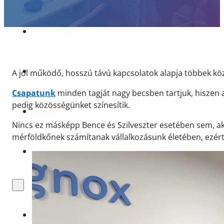
AKADÉMIA
REFERENCIÁK
KARRIER
A jól működő, hosszú távú kapcsolatok alapja többek köz
Csapatunk
minden tagját nagy becsben tartjuk, hiszen 
pedig közösségünket színesítik.
RÓLUNK
Nincs ez másképp Bence és Szilveszter esetében sem, akik
mérföldkőnek számítanak vállalkozásunk életében, ezért
BLOG
TERMÉKEK ÉS SZOLGÁLTATÁSOK