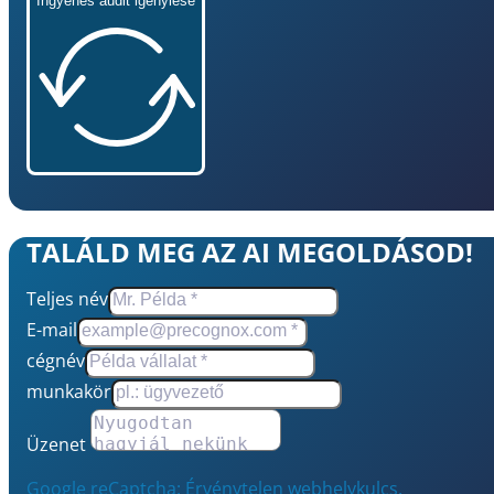
Ingyenes audit igénylése
TALÁLD MEG AZ AI MEGOLDÁSOD!
Teljes név
E-mail
cégnév
munkakör
Üzenet
Google reCaptcha: Érvénytelen webhelykulcs.