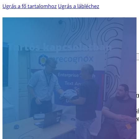
Ugrás a fő tartalomhoz
Ugrás a lábléchez
TERMÉKEK ÉS SZOLGÁLTATÁSOK
Tartós kapcsolatban
AILINA – MESTERSÉGES INTELLIGENCIA
IBM WATSONX
AI READINESS ASSESSMENT
WEB-AKADÁLYMENTESSÉG
WCAG AUDIT
SKÁLÁZHATÓ DIGITÁLIS AKADÁLYMENT
AKADÁLYMENTESÍTÉSI KONZULTÁCIÓ
SZAKÉRTŐI DIGITÁLIS AKADÁLYMENTESÍ
SHIFT-LEFT AZ AKADÁLYMENTESSÉGBEN
AGILIS SZOFTVERFEJLESZTÉS
SZOFTVERÁTVÉTEL ÉS TÁRSFEJLESZTÉS