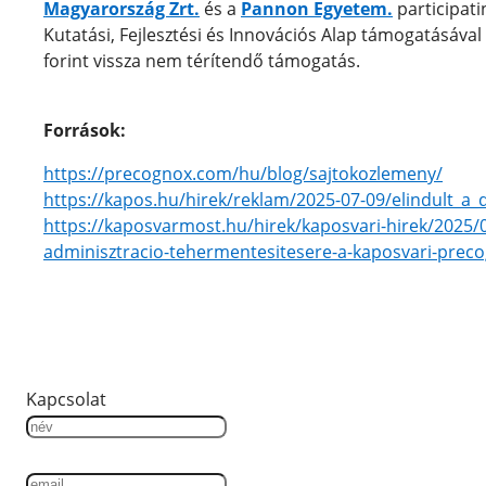
Magyarország Zrt.
és a
Pannon Egyetem.
participati
Kutatási, Fejlesztési és Innovációs Alap támogatásával
forint vissza nem térítendő támogatás.
Források:
https://precognox.com/hu/blog/sajtokozlemeny/
https://kapos.hu/hirek/reklam/2025-07-09/elindult_a_di
https://kaposvarmost.hu/hirek/kaposvari-hirek/2025/07
adminisztracio-tehermentesitesere-a-kaposvari-preco
Kapcsolat