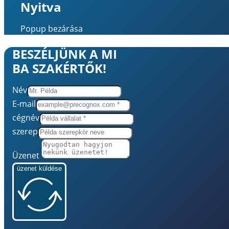
Nyitva
Popup bezárása
BESZÉLJÜNK A MI
BA SZAKÉRTŐK!
Név
E-mail
cégnév
szerep
Üzenet
üzenet küldése