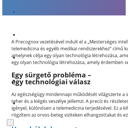
REFERENCIÁK
KARRIER
A Precognox vezetésével indult el a „Mesterséges intell
telemedicina és egyéb medikai rendszerekhez” című ku
amelynek célja egy olyan technológia létrehozása, ame
RÓLUNK
egy olyan technológia létrehozása, amely érdemben se
Egy sürgető probléma –
egy technológiai válasz
BLOG
Az egészségügy mindennapi működését világszerte a s
teher és a kiégés veszélye jellemzi. A precíz és részl
EN
igényel, különösen a telemedicina terjedésével. Ez a k
rögzíteni az orvos-beteg viziteken elhangzottakat és e