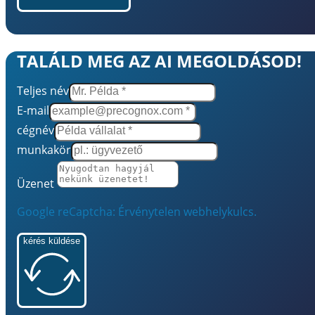
TALÁLD MEG AZ AI MEGOLDÁSOD!
Teljes név
E-mail
cégnév
munkakör
Üzenet
Google reCaptcha: Érvénytelen webhelykulcs.
kérés küldése