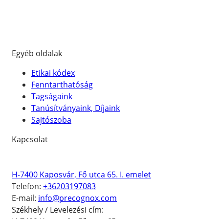
Compliance Assessment
AI Readiness Assessment
Web akadálymentesség
Egyéb oldalak
Etikai kódex
Fenntarthatóság
Tagságaink
Tanúsítványaink, Díjaink
Sajtószoba
Kapcsolat
Precognox Informatikai
Kft.
H-7400 Kaposvár, Fő utca 65. I. emelet
Telefon:
+36203197083
E-mail:
info@precognox.com
Székhely / Levelezési cím: