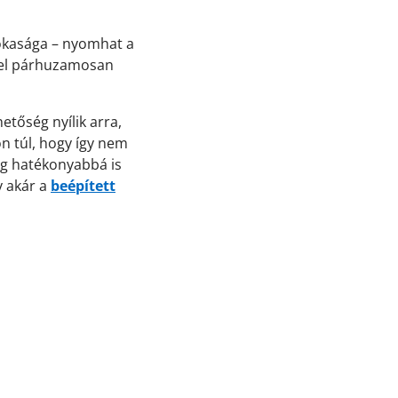
sokasága – nyomhat a
zzel párhuzamosan
etőség nyílik arra,
n túl, hogy így nem
ég hatékonyabbá is
y akár a
beépített