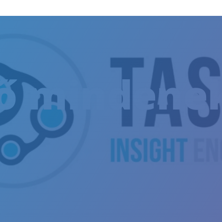
ső mindene
NTESSÉG
SÍTÉSI TRÉNING
EN