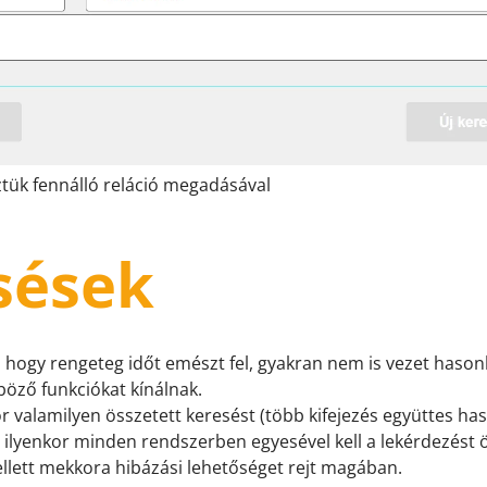
öztük fennálló reláció megadásával
sések
, hogy rengeteg időt emészt fel, gyakran nem is vezet haso
öző funkciókat kínálnak.
valamilyen összetett keresést (több kifejezés együttes has
l ilyenkor minden rendszerben egyesével kell a lekérdezést 
llett mekkora hibázási lehetőséget rejt magában.