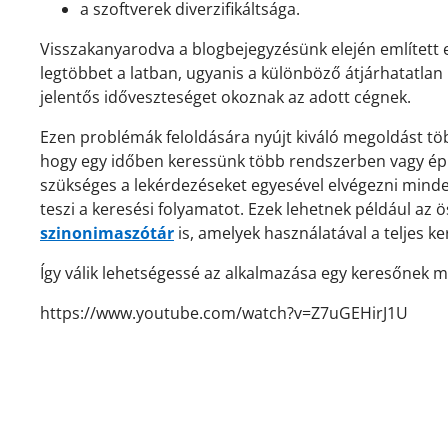
a szoftverek diverzifikáltsága.
Visszakanyarodva a blogbejegyzésünk elején említett e
legtöbbet a latban, ugyanis a különböző átjárhatatl
jelentős időveszteséget okoznak az adott cégnek.
Ezen problémák feloldására nyújt kiváló megoldást tö
hogy egy időben keressünk több rendszerben vagy éppen
szükséges a lekérdezéseket egyesével elvégezni minde
teszi a keresési folyamatot. Ezek lehetnek például az 
szinonimaszótár
is, amelyek használatával a teljes ke
Így válik lehetségessé az alkalmazása egy keresőnek m
https://www.youtube.com/watch?v=Z7uGEHirJ1U