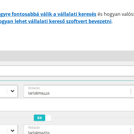
egyre fontosabbá válik a vállalati keresés
és hogyan valós
ogyan lehet vállalati kereső szoftvert bevezetni
.