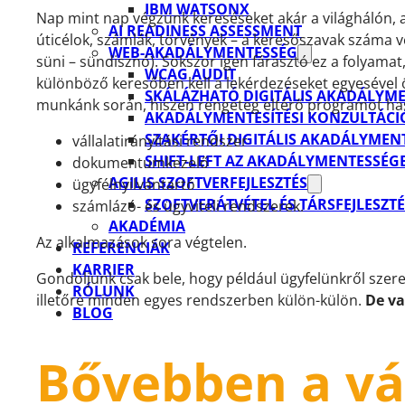
IBM WATSONX
Nap mint nap végzünk kereséseket akár a világhálón,
AI READINESS ASSESSMENT
úticélok, számlák, törvények – a keresőszavak száma v
WEB-AKADÁLYMENTESSÉG
süni – sündisznó). Sokszor igen fárasztó ez a folyama
WCAG AUDIT
különböző keresőben kell a lekérdezéseket egyesével ös
SKÁLÁZHATÓ DIGITÁLIS AKADÁLYM
munkánk során, hiszen rengeteg eltérő programot has
AKADÁLYMENTESÍTÉSI KONZULTÁCI
SZAKÉRTŐI DIGITÁLIS AKADÁLYMENT
vállalatirányítási rendszer
SHIFT-LEFT AZ AKADÁLYMENTESSÉG
dokumentumkezelő
AGILIS SZOFTVERFEJLESZTÉS
ügyfélnyilvántartó
SZOFTVERÁTVÉTEL ÉS TÁRSFEJLESZTÉ
számlázó- és ügyviteli rendszerek.
AKADÉMIA
Az alkalmazások sora végtelen.
REFERENCIÁK
KARRIER
Gondoljunk csak bele, hogy például ügyfelünkről szer
RÓLUNK
illetőre minden egyes rendszerben külön-külön.
De v
BLOG
Bővebben a vál