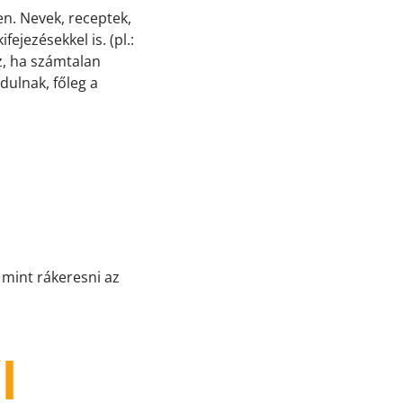
n. Nevek, receptek,
jezésekkel is. (pl.:
z, ha számtalan
dulnak, főleg a
 mint rákeresni az
l