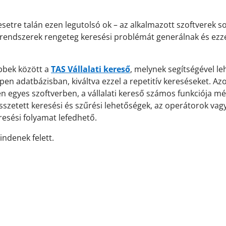
setre talán ezen legutolsó ok – az alkalmazott szoftverek 
an rendszerek rengeteg keresési problémát generálnak és e
bbek között a
TAS Vállalati kereső
, melynek segítségével leh
 adatbázisban, kiváltva ezzel a repetitív kereséseket. Azo
n egyes szoftverben, a vállalati kereső számos funkciója m
összetett keresési és szűrési lehetőségek, az operátorok vag
resési folyamat lefedhető.
indenek felett.