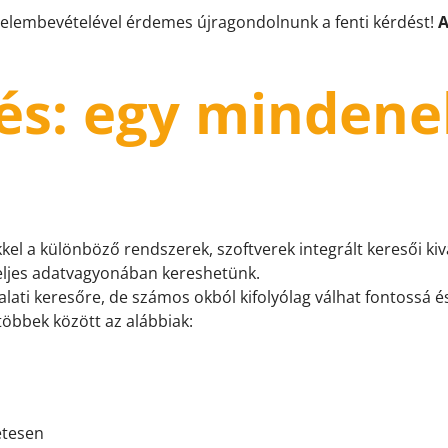
yelembevételével érdemes újragondolnunk a fenti kérdést!
A
sés: egy minden
l a különböző rendszerek, szoftverek integrált keresői kiv
teljes adatvagyonában kereshetünk.
ti keresőre, de számos okból kifolyólag válhat fontossá é
öbbek között az alábbiak:
etesen