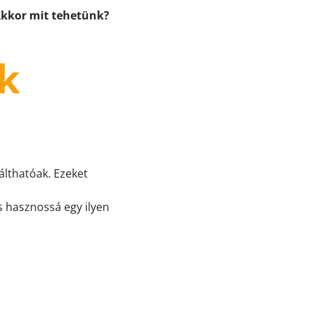
kkor mit tehetünk?
ek
álthatóak. Ezeket
s hasznossá egy ilyen