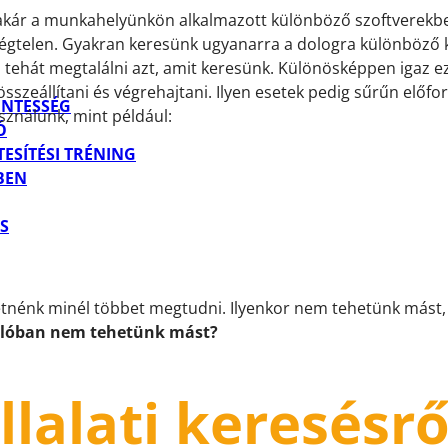
 akár a munkahelyünkön alkalmazott különböző szoftverekbe
égtelen. Gyakran keresünk ugyanarra a dologra különböző kife
t, tehát megtalálni azt, amit keresünk. Különösképpen igaz e
szeállítani és végrehajtani. Ilyen esetek pedig sűrűn előfor
ENTESSÉG
ználunk, mint például:
Ó
ESÍTÉSI TRÉNING
BEN
S
etnénk minél többet megtudni. Ilyenkor nem tehetünk mást,
alóban nem tehetünk mást?
lalati keresésrő