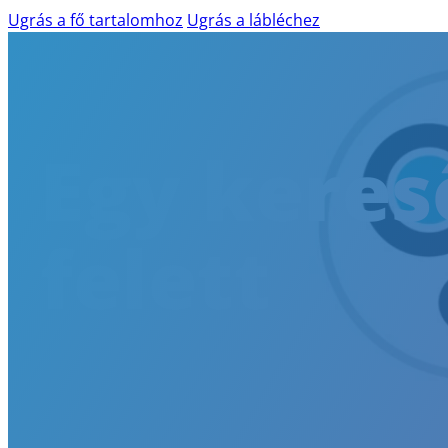
Ugrás a fő tartalomhoz
Ugrás a lábléchez
TERMÉKEK ÉS SZOLGÁLTATÁSOK
Egy kere
AILINA – MESTERSÉGES INTELLIGENCIA
IBM WATSONX
AI READINESS ASSESSMENT
felett
WEB-AKADÁLYMENTESSÉG
WCAG AUDIT
SKÁLÁZHATÓ DIGITÁLIS AKADÁLYME
AKADÁLYMENTESÍTÉSI KONZULTÁCIÓ
SZAKÉRTŐI DIGITÁLIS AKADÁLYMENTE
SHIFT-LEFT AZ AKADÁLYMENTESSÉGB
AGILIS SZOFTVERFEJLESZTÉS
SZOFTVERÁTVÉTEL ÉS TÁRSFEJLESZTÉS