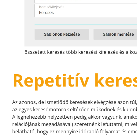
összetett keresés több keresési kifejezés és a k
Repetitív kere
Az azonos, de ismétlődő keresések elvégzése azon túl
az egyes keresőmotorok eltérően működnek és különb
A legnehezebb helyzetben pedig akkor vagyunk, amikor 
relációjának megadásával) szeretnénk lefuttatni, mive
belátható, hogy ez mennyire időrabló folyamat és eme